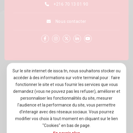
+216 70 13 01 90
Nous contacter
Sur le site internet de issca.tn, nous souhaitons stocker ou
À PROPOS D’ISSCA BUSINESS SCHOOL
accéder à des informations sur votre terminal pour : faire
PROGRAMMES
fonctionner le site et vous fournir les services que vous
demandez (vous ne pouvez pas les refuser), améliorer et
ADMISSION
personnaliser les fonctionnalités du site, mesurer
l'audience et la performance du site, vous permettre
VIE ÉTUDIANTE
d'interagir avec des réseaux sociaux. Vous pourrez
modifier vos choix à tout moment en cliquant sur le lien
ENTREPRISES
"Cookies" en bas de page.
NEWSROOM
En savoir plus