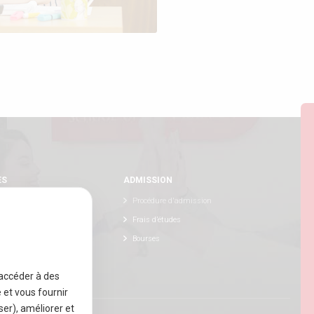
ES
ADMISSION
Procédure d'admission
Frais d’études
ternational
Bourses
e innovante
 accéder à des
e et vous fournir
er), améliorer et