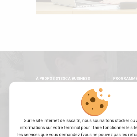
À PROPOS D’ISSCA BUSINESS
PROGRAMM
SCHOOL
Licence
Master
Mot du fondateur
Un cursus in
Notre école
Une pédagogi
Nos valeurs
Sur le site internet de issca.tn, nous souhaitons stocker ou
Les stages
Notre équipe
informations sur votre terminal pour : faire fonctionner le sit
les services que vous demandez (vous ne pouvez pas les refus