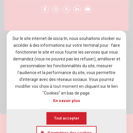
Sur le site internet de issca.tn, nous souhaitons stocker ou
À PROPOS D’ISSCA BUSINESS SCHOOL
accéder à des informations sur votre terminal pour : faire
fonctionner le site et vous fournir les services que vous
PROGRAMMES
demandez (vous ne pouvez pas les refuser), améliorer et
personnaliser les fonctionnalités du site, mesurer
ADMISSION
l'audience et la performance du site, vous permettre
VIE ÉTUDIANTE
d'interagir avec des réseaux sociaux. Vous pourrez
modifier vos choix à tout moment en cliquant sur le lien
ENTREPRISES
"Cookies" en bas de page.
En savoir plus
NEWSROOM
Tout accepter
Mentions légales
Politique de vie privée
Paramètres des cookies