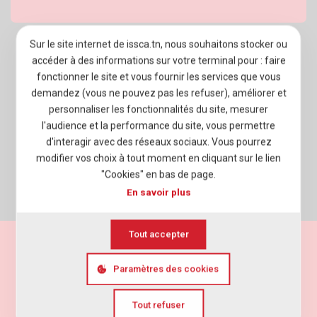
Sur le site internet de issca.tn, nous souhaitons stocker ou
À PROPOS D’ISSCA BUSINESS SCHOOL
accéder à des informations sur votre terminal pour : faire
fonctionner le site et vous fournir les services que vous
PROGRAMMES
demandez (vous ne pouvez pas les refuser), améliorer et
ADMISSION
personnaliser les fonctionnalités du site, mesurer
l'audience et la performance du site, vous permettre
VIE ÉTUDIANTE
d'interagir avec des réseaux sociaux. Vous pourrez
modifier vos choix à tout moment en cliquant sur le lien
ENTREPRISES
"Cookies" en bas de page.
En savoir plus
NEWSROOM
Tout accepter
Mentions légales
Politique de vie privée
Paramètres des cookies
Cookies
Agence web
Elyos Digital
Tout refuser