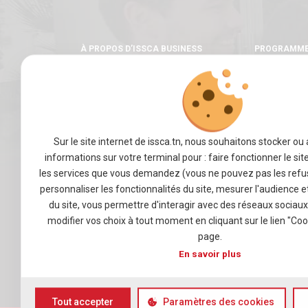
À PROPOS D’ISSCA BUSINESS
PROGRAMM
SCHOOL
Licence
Master
Mot du fondateur
Un cursus in
Notre école
Une pédagogi
Nos valeurs
Sur le site internet de issca.tn, nous souhaitons stocker ou
Les stages
Notre équipe
informations sur votre terminal pour : faire fonctionner le sit
les services que vous demandez (vous ne pouvez pas les refus
VIE ÉTUDIANTE
ENTREPRISE
personnaliser les fonctionnalités du site, mesurer l'audience 
du site, vous permettre d'interagir avec des réseaux sociau
Activités Estudiantines
Accéder à no
modifier vos choix à tout moment en cliquant sur le lien "Co
Règlement intérieur
Devenir parte
page.
Calendrier universitaire
En savoir plus
Infos pratiques
Tout accepter
Paramètres des cookies