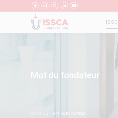
ISSC
Aller
au
contenu
principal
Mot du fondateur
ACCUEIL
MOT DU FONDATEUR