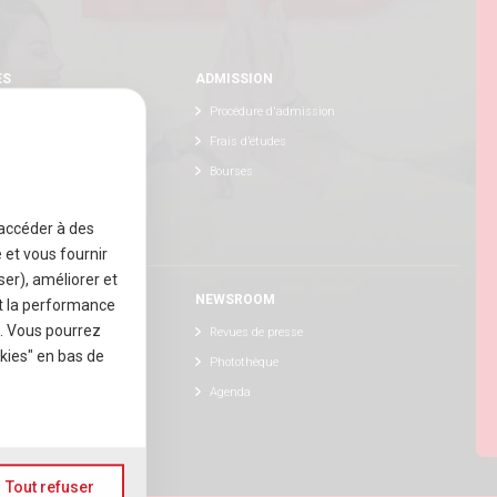
ES
ADMISSION
Procédure d'admission
Frais d’études
ternational
Bourses
e innovante
 accéder à des
e et vous fournir
er), améliorer et
S
NEWSROOM
et la performance
x. Vous pourrez
s talents
Revues de presse
okies" en bas de
naire de l'ISSCA
Photothèque
Agenda
Tout refuser