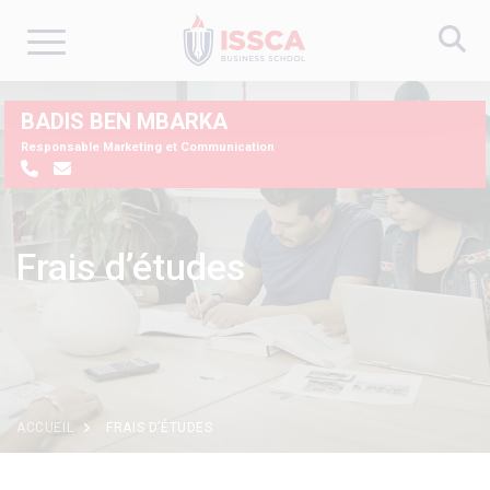
Aller
BADIS BEN MBARKA
au
Responsable Marketing et Communication
contenu
principal
Frais d’études
ACCUEIL
FRAIS D’ÉTUDES