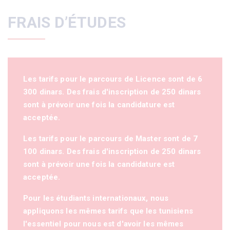
FRAIS D’ÉTUDES
Les tarifs pour le parcours de Licence sont de 6
300 dinars. Des frais d'inscription de 250 dinars
sont à prévoir une fois la candidature est
acceptée.
Les tarifs pour le parcours de Master sont de 7
100 dinars. Des frais d'inscription de 250 dinars
sont à prévoir une fois la candidature est
acceptée.
Pour les étudiants internationaux, nous
appliquons les mêmes tarifs que les tunisiens
l'essentiel pour nous est d'avoir les mêmes