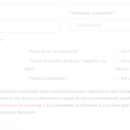
Formation souhaitée
 ?
Votre école ou université
Rech
Presse et médias (journal , magazine ou
Reco
radio)
élève,p
Panneau publicitaire
Par 
 données recueillies dans ce formulaire pour répondre à votre deman
xercer vos droits, notamment le retrait de votre consentement, veuill
Politique de vie privée
». En soumettant ce formulaire, j’accepte que 
ponse à ma demande.