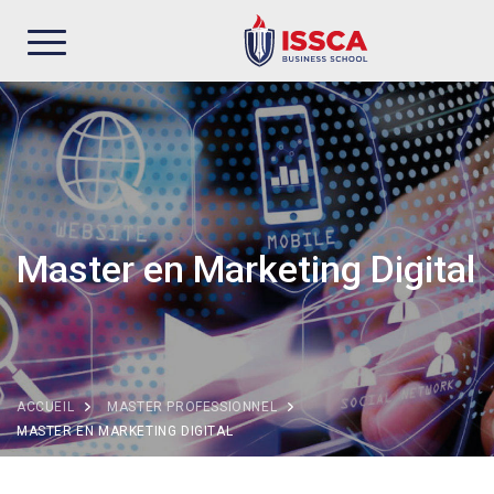
Aller
au
contenu
principal
Master en Marketing Digital
ACCUEIL
MASTER PROFESSIONNEL
MASTER EN MARKETING DIGITAL