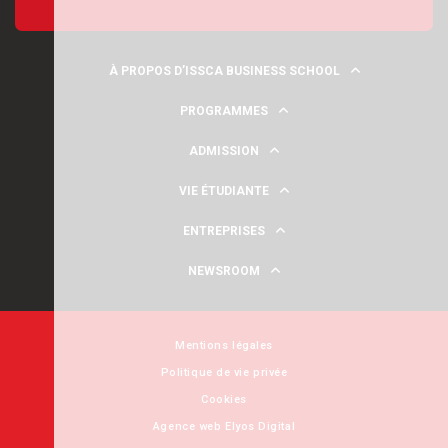
À PROPOS D’ISSCA BUSINESS SCHOOL
PROGRAMMES
ADMISSION
VIE ÉTUDIANTE
ENTREPRISES
NEWSROOM
Mentions légales
Politique de vie privée
Cookies
Agence web
Elyos Digital