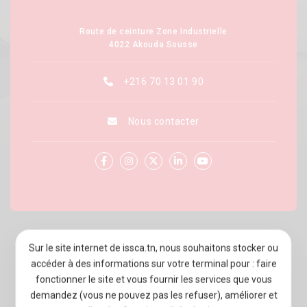
Route de ceinture Zone Industrielle
4022 Akouda Sousse
+216 70 13 01 90
Nous contacter
À PROPOS D’ISSCA BUSINESS SCHOOL
Sur le site internet de issca.tn, nous souhaitons stocker ou
accéder à des informations sur votre terminal pour : faire
PROGRAMMES
fonctionner le site et vous fournir les services que vous
ADMISSION
demandez (vous ne pouvez pas les refuser), améliorer et