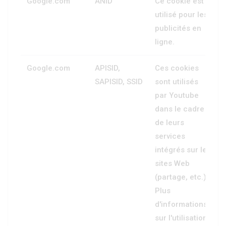
Google.com
ANID
Ce cookie est
utilisé pour les
publicités en
ligne.
Google.com
APISID,
Ces cookies
SAPISID, SSID
sont utilisés
par Youtube
dans le cadre
de leurs
services
intégrés sur les
sites Web
(partage, etc.).
Plus
d'informations
sur l'utilisation