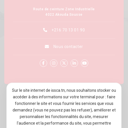
Route de ceinture Zone Industrielle
4022 Akouda Sousse
+216 70 13 01 90
Nous contacter
Sur le site internet de issca.tn, nous souhaitons stocker ou
À PROPOS D’ISSCA BUSINESS SCHOOL
accéder à des informations sur votre terminal pour : faire
fonctionner le site et vous fournir les services que vous
PROGRAMMES
demandez (vous ne pouvez pas les refuser), améliorer et
personnaliser les fonctionnalités du site, mesurer
ADMISSION
l'audience et la performance du site, vous permettre