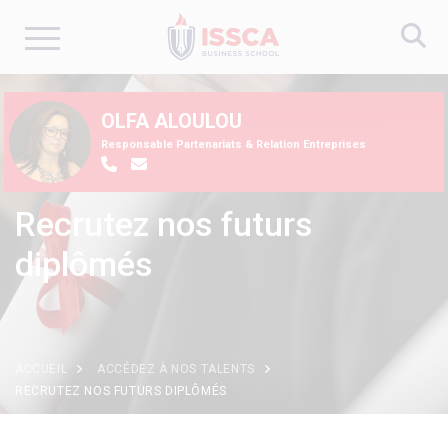
Aller
au
OLFA ALOULOU
contenu
Responsable Partenariats & Relation Entreprises
principal
Recrutez nos futurs
diplômés
ACCUEIL
ACCÉDEZ À NOS TALENTS
RECRUTEZ NOS FUTURS DIPLÔMÉS