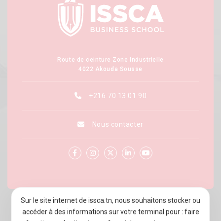
Route de ceinture Zone Industrielle
4022 Akouda Sousse
+216 70 13 01 90
Nous contacter
Sur le site internet de issca.tn, nous souhaitons stocker ou
À PROPOS D’ISSCA BUSINESS SCHOOL
accéder à des informations sur votre terminal pour : faire